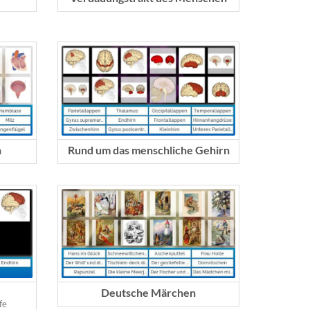
n
Rund um das menschliche Gehirn
n
Deutsche Märchen
fe