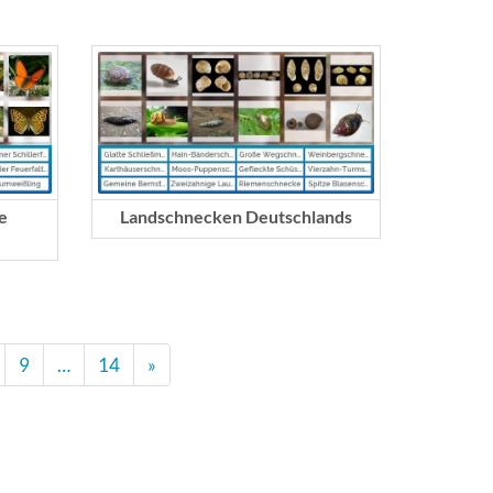
e
Landschnecken Deutschlands
9
…
14
»