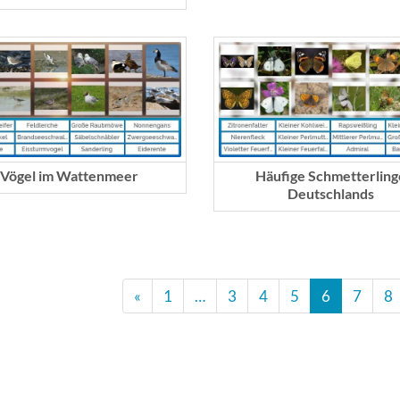
Vögel im Wattenmeer
Häufige Schmetterling
Deutschlands
«
1
…
3
4
5
6
7
8