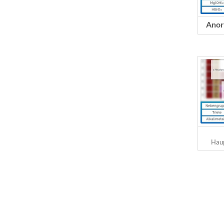
Anor
Haup