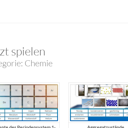
zt spielen
egorie: Chemie
nte des Periodensystem 1-
Aggregatzustände