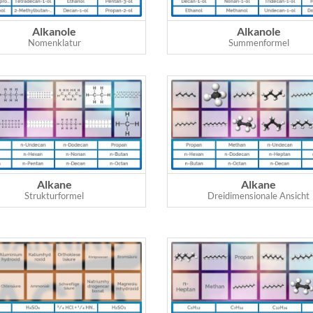
Alkanole
Alkanole
Nomenklatur
Summenformel
Alkane
Alkane
Strukturformel
Dreidimensionale Ansicht