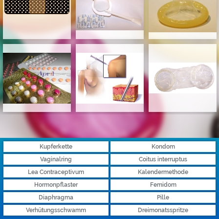
Kupferkette
Kondom
Vaginalring
Coitus interruptus
Lea Contraceptivum
Kalendermethode
Hormonpflaster
Femidom
Diaphragma
Pille
Verhütungsschwamm
Dreimonatsspritze