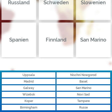
Russland
Schweden
Slowenien
Spanien
Finnland
San Marino
Uppsala
Nischni Nowgorod
Madrid
Basel
Galway
San Marino
Wizebsk
Novi Sad
Koper
Tampere
Birmingham
Russe