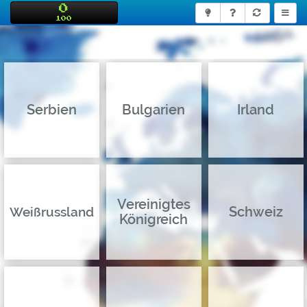
0
100
Serbien
Bulgarien
Irland
Vereinigtes
Schweiz
Weißrussland
Königreich